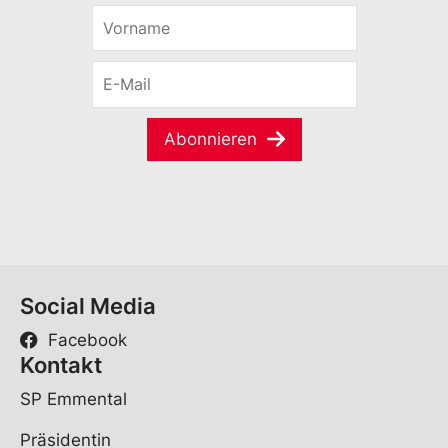
V
o
r
E
n
-
a
M
m
a
e
Abonnieren
i
*
l
*
Social Media
Facebook
Kontakt
SP Emmental
Präsidentin