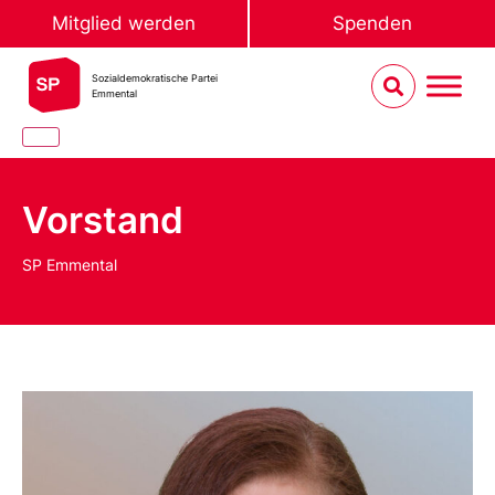
Mitglied werden
Spenden
Sozialdemokratische Partei
Emmental
Vorstand
SP Emmental